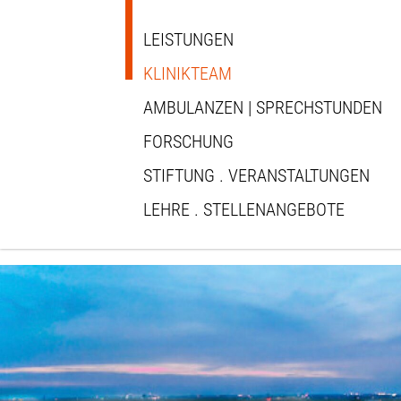
KLINIKTEAM – MHH
.wp-block-cover.alignfull:has(has-background-dim-100) { background-col
LEISTUNGEN
KLINIKTEAM
AMBULANZEN | SPRECHSTUNDEN
FORSCHUNG
STIFTUNG . VERANSTALTUNGEN
LEHRE . STELLENANGEBOTE
Skip
to
content