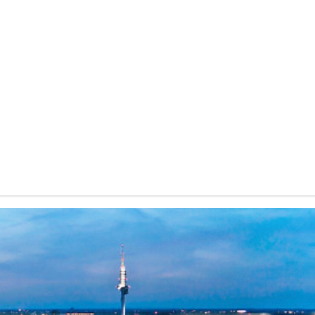
or: #e9e9e9 !important; }