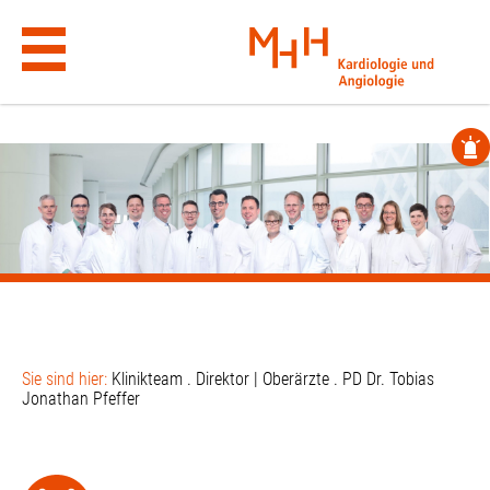
PD DR. TOBIAS JONATHAN PFE
.wp-block-cover.alignfull:has(has-background-dim-100) { background-
color: #e9e9e9 !important; }
Skip
to
content
Sie sind hier:
Klinikteam
.
Direktor | Oberärzte
.
PD Dr. Tobias
Jonathan Pfeffer