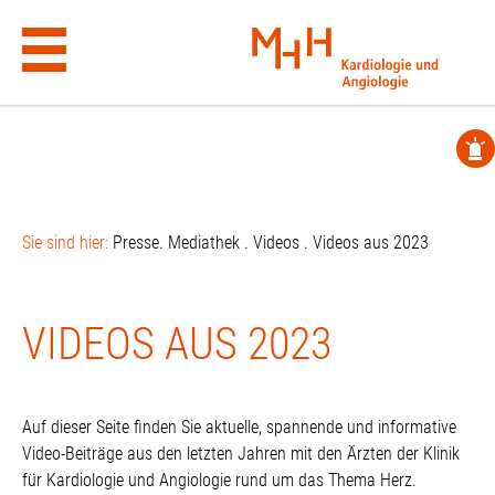
VIDEOS AUS 2023 – MHH
.wp-block-cover.alignfull:has(has-background-dim-100) { background-
color: #e9e9e9 !important; }
Skip
to
content
Sie sind hier:
Presse. Mediathek
.
Videos
.
Videos aus 2023
VIDEOS AUS 2023
Auf dieser Seite finden Sie aktuelle, spannende und informative
Video-Beiträge aus den letzten Jahren mit den Ärzten der Klinik
für Kardiologie und Angiologie rund um das Thema Herz.