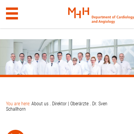
DR. SVEN SCHALLHORN – MHH
.wp-block-cover.alignfull:has(has-background-dim-100) { background-
color: #e9e9e9 !important; }
Skip
to
content
You are here:
About us
.
Direktor | Oberärzte
.
Dr. Sven
Schallhorn