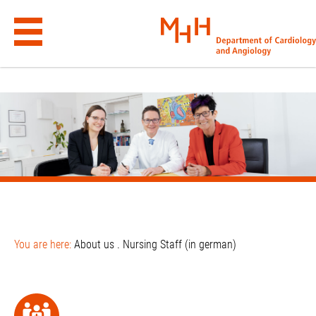
NURSING STAFF (IN GERMAN) 
.wp-block-cover.alignfull:has(has-background-dim-100) { background-
color: #e9e9e9 !important; }
Skip
to
content
You are here:
About us
.
Nursing Staff (in german)